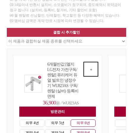
⑶ 14일이내 반환시 설치비, 소모품비가 청구되며, 중도해약시 위약금이
청구 됩니다. (설치비, 등록비, 철거비, 기타 할인비 포함)
⑷ 월 렌탈료 선납할인, 단체할인, 학교할인 등 다양한 혜택이 있습니다.
⑸ 맴버십 금액은 계약 만료 시점에 따라 변경될 수 있습니다.
결합 시 추가할인
6개월반값 [엘지
LG전자 가전구독/
+
렌탈] 퓨리케어 듀
얼 빌트인 냉정수
기 WU823AS 구독/
렌탈 (실버) 등록비
면제
36,900
원 / WU823AS
방문관리
자
의무 4년
의무 5년
의무 6년
의무
계약 4년
계약 5년
계약 6년
계약