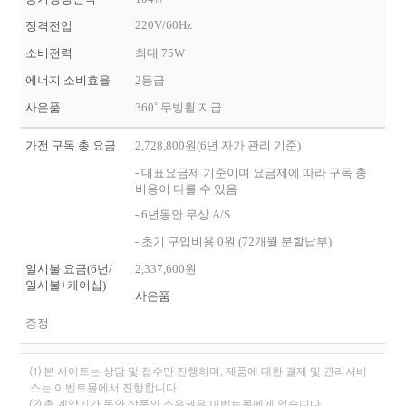
220V/60Hz
정격전압
소비전력
최대 75W
에너지 소비효율
2등급
사은품
360˚ 무빙휠 지급
가전 구독 총 요금
2,728,800원(6년 자가 관리 기준)
- 대표요금제 기준이며 요금제에 따라 구독 총
비용이 다를 수 있음
- 6년동안 무상 A/S
- 초기 구입비용 0원 (72개월 분할납부)
일시불 요금(6년/
2,337,600원
일시불+케어십)
사은품
증정
⑴ 본 사이트는 상담 및 접수만 진행하며, 제품에 대한 결제 및 관리서비
스는 이벤트몰에서 진행합니다.
⑵ 총 계약기간 동안 상품의 소유권은 이벤트몰에게 있습니다.