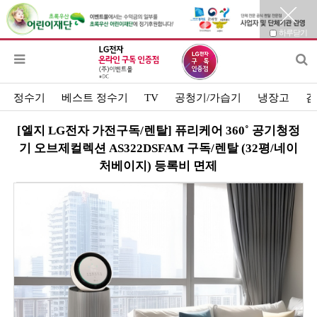
하루닫기
정수기
베스트 정수기
TV
공청기/가습기
냉장고
김
[엘지 LG전자 가전구독/렌탈] 퓨리케어 360˚ 공기청정
기 오브제컬렉션 AS322DSFAM 구독/렌탈 (32평/네이
처베이지) 등록비 면제