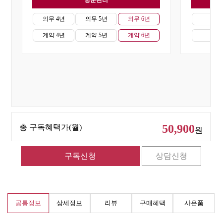
방문관리
자
의무 4년
의무 5년
의무 6년
의무
계약 4년
계약 5년
계약 6년
계약
50,900
총 구독혜택가(월)
원
공통정보
상세정보
리뷰
구매혜택
사은품