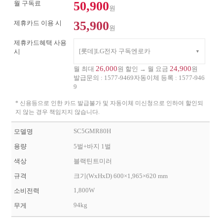
50,900
월 구독료
원
35,900
제휴카드 이용 시
원
제휴카드혜택 사용
[롯데]LG전자 구독엔로카
시
26,000
24,900
월 최대
원 할인 → 월 요금
원
발급문의 :
1577-9469
자동이체 등록 :
1577-946
9
* 신용등으로 인한 카드 발급불가 및 자동이체 미신청으로 인하여 할인되
지 않는 경우 책임지지 않습니다.
SC5GMR80H
모델명
용량
5벌+바지 1벌
색상
블랙틴트미러
규격
크기(WxHxD) 600×1,965×620 mm
1,800W
소비전력
94kg
무게