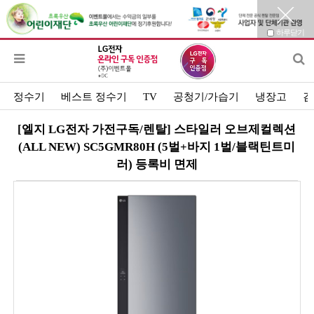
하루닫기
정수기
베스트 정수기
TV
공청기/가습기
냉장고
김
[엘지 LG전자 가전구독/렌탈] 스타일러 오브제컬렉션
(ALL NEW) SC5GMR80H (5벌+바지 1벌/블랙틴트미
러) 등록비 면제