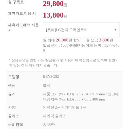
29,800
월 구독료
원
13,800
제휴카드 이용 시
원
제휴카드혜택 사용
[롯데]LG전자 구독엔로카
시
26,000
3,800
월 최대
원 할인 → 월 요금
원
발급문의 :
1577-9469
자동이체 등록 :
1577-946
9
* 신용등으로 인한 카드 발급불가 및 자동이체 미신청으로 인하여 할인되
지 않는 경우 책임지지 않습니다.
BEY3GS2
모델명
색상
블랙
규격
제품크기 (WxHxD) 575 x 54 x 515 mm / 싱크대
타공치수 (WxHxD) 560 x 65 x 480 mm
사양
인덕션 2구 + 라디언트 1구
글라스
세라믹 글라스
3,400W
소비전력