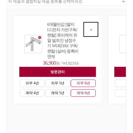
6개월반값 [엘지
LG전자 가전구독/
+
렌탈] 퓨리케어 듀
얼 빌트인 냉정수
기 WU823AS 구독/
렌탈 (실버) 등록비
면제
36,900
원 / WU823AS
방문관리
자
의무 4년
의무 5년
의무 6년
의무
계약 4년
계약 5년
계약 6년
계약