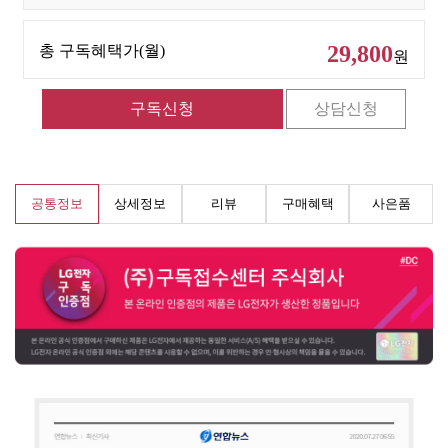
29,800
총 구독혜택가(월)
원
공통정보
상세정보
리뷰
구매혜택
사은품