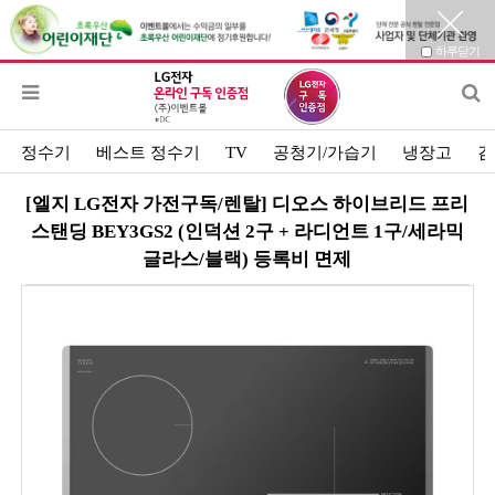
하루닫기
정수기
베스트 정수기
TV
공청기/가습기
냉장고
김
[엘지 LG전자 가전구독/렌탈] 디오스 하이브리드 프리
스탠딩 BEY3GS2 (인덕션 2구 + 라디언트 1구/세라믹
글라스/블랙) 등록비 면제